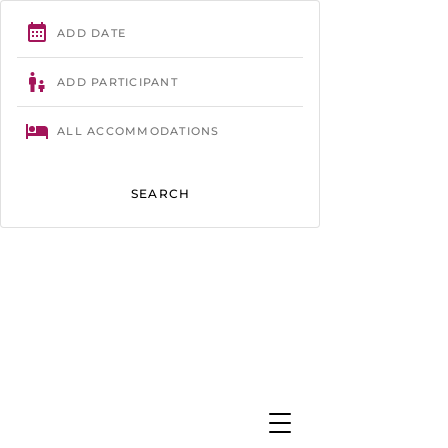
Trégastel
- 02 96 23 86 61 -
contact@camping-tourony.com