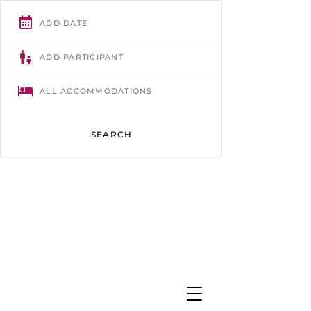
Trégastel
- 02 96 23 86 61 -
contact@camping-tourony.com